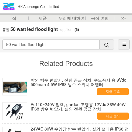
HK Anenerge Co., Limited
집
제품
우리에 대하여
공장 여행
>>
50 watt led flood light
품질
supplier.
(6)
Related Products
야외 방수 변압기, 전원 공급 장치, 수도꼭지 용 9Vdc
500mah 4.5W IP68 방수 스위치 어댑터
지금 문의
Ac110~240V 입력, gardon 조명용 12Vdc 36W 40W
IP68 방수 변압기, 실외 전원 공급 장치
지금 문의
24VAC 80W 수영장 방수 변압기, 실외 모터용 IP68 전