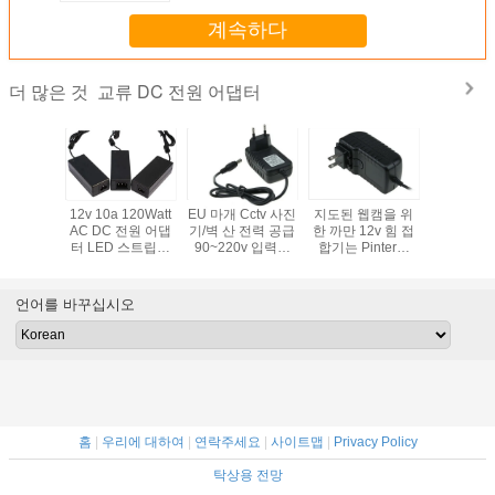
계속하다
교류 DC 전원 어댑터
더 많은 것
1.5A 2A
12v 10a 120Watt
EU 마개 Cctv 사진
지도된 웹캠을 위
led 네온 
 벽 장착 전
AC DC 전원 어댑
기/벽 산 전력 공급
한 까만 12v 힘 접
한 12 v 5
터 12W
터 LED 스트립용
90~220v 입력을
합기는 Pinter의
데스크탑 
W UL CB
레벨 VI 에너지 CE
위한 보편적인 Ac
100mvp 잔물결 소
어댑터 60
 포함, 모
UL 표시가 있는
직류 전원 접합기
음을 벗깁니다
전기 led 
 CCTV
CCTV 카메라
터 (CE UL
언어를 바꾸십시오
라용
표시 
홈
|
우리에 대하여
|
연락주세요
|
사이트맵
|
Privacy Policy
탁상용 전망