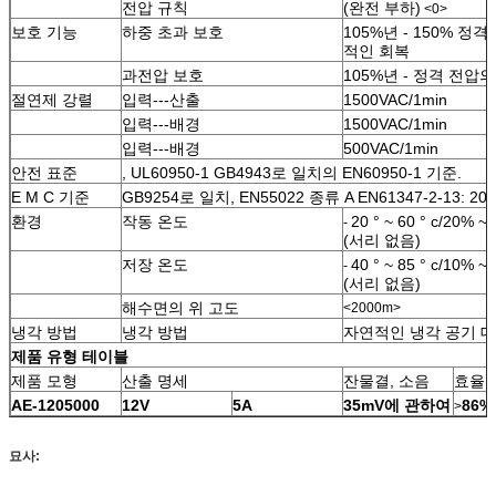
전압 규칙
(완전 부하)
<0>
보호 기능
하중 초과 보호
105%년 - 150% 정격
적인 회복
과전압 보호
105%년 - 정격 전압의
절연제 강렬
입력---산출
1500VAC/1min
입력---배경
1500VAC/1min
입력---배경
500VAC/1min
안전 표준
, UL60950-1 GB4943로 일치의 EN60950-1 기준.
E M C 기준
GB9254로 일치, EN55022 종류 A EN61347-2-13: 2
환경
작동 온도
20 ° ~ 60 ° c/20% ~
-
(서리 없음)
저장 온도
40 ° ~ 85 ° c/10% ~
-
(서리 없음)
해수면의 위 고도
<2000m>
냉각 방법
냉각 방법
자연적인 냉각 공기 
제품 유형 테이블
제품 모형
산출 명세
잔물결, 소음
효율
AE-1205000
12V
5A
35mV에 관하여
86%
>
묘사: