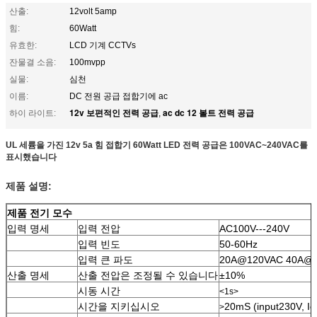
산출:
12volt 5amp
힘:
60Watt
유효한:
LCD 기계 CCTVs
잔물결 소음:
100mvpp
실물:
심천
이름:
DC 전원 공급 접합기에 ac
12v 보편적인 전력 공급
ac dc 12 볼트 전력 공급
하이 라이트:
,
UL 세륨을 가진 12v 5a 힘 접합기 60Watt LED 전력 공급은 100VAC~240VAC를
표시했습니다
제품 설명:
제품 전기 모수
입력 명세
입력 전압
AC100V---240V
입력 빈도
50-60Hz
입력 큰 파도
20A@120VAC 40A@
산출 명세
산출 전압은 조정될 수 있습니다
±10%
시동 시간
<1s>
시간을 지키십시오
20mS (input230V, I
>