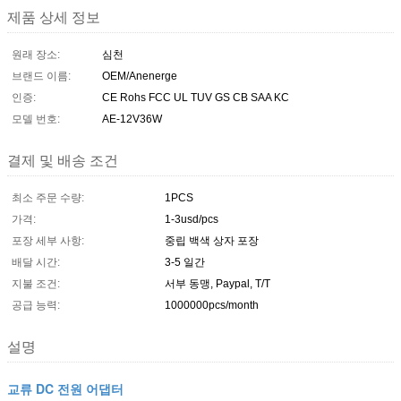
제품 상세 정보
원래 장소:
심천
브랜드 이름:
OEM/Anenerge
인증:
CE Rohs FCC UL TUV GS CB SAA KC
모델 번호:
AE-12V36W
결제 및 배송 조건
최소 주문 수량:
1PCS
가격:
1-3usd/pcs
포장 세부 사항:
중립 백색 상자 포장
배달 시간:
3-5 일간
지불 조건:
서부 동맹, Paypal, T/T
공급 능력:
1000000pcs/month
설명
교류 DC 전원 어댑터