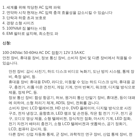
1.
세계를 위해 적당한 AC 입력 파워
2. 연약하 시작 현재는 AC 입력 충격 효율성을 감소시킬 수 있습니다
3. 단락과 하중 초과 보호로
4. 경량 소형 사이즈
5. 100%full 짐 불타는 시험
6. EMI 필터로 설치해, 최소한도 파
신청:
100-240Vac 50-60Hz AC DC 접합기 12V 3.5A KC
안전 장비, 휴대용 장비, 정보 통신 장비, 소비자 장비 및 다른 장비에서 적용될 수
있습니다.
안전 장비: 감시 사진기, 하드 디스크 비디오 녹화기, 도난 방지 시스템, 통제 장
비, 측정 설비, 등.
휴대용 장비: 휴대용 DVD, 라디오, 이동할 수 있는 하드 디스크 상자, 휴대용 공
구, 충전기, 리튬 이온 건전지, 게임 기계, 언어 반복기, 워크맨, 디지털 방식으로
제품, 정제 PC, 등.
정보 통신 장비: 합성 항공기, 허브, 원거리 통신 단말기 장비, 휴대폰, 등이 대패
에 의하여, 소형 처리기 체계, ADSL 장비, 전화를 겁니다.
소비자 장비: LCD 텔레비젼, HD 선수, DVD 플레이어, 디지털 방식으로 사진
구조, 전자 냉장고, 음향효과, LED 램프 및 손전등, 작은 힘 전기 기구, 전기 공
구, 오디오 영상 제품, 소형 텔레비젼, 장식적인 점화, 마사지 기계, LED 점화,
전기 자전거 배터리 충전기, 소형 LCD 텔레비젼과 셋톱박스, 공기 정화기,
LCD, 컴퓨터 감시자, 등.
다른 장비: 산업 자동화 통제, 군 장비, 과학적인 연구 장비, 산업 통제 장비, 전