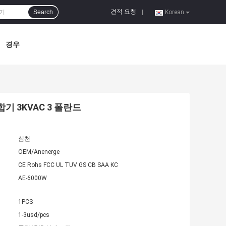
견적 요청
Search
|
Korean
경우
기 3KVAC 3 폴란드
심천
OEM/Anenerge
CE Rohs FCC UL TUV GS CB SAA KC
AE-6000W
1PCS
1-3usd/pcs