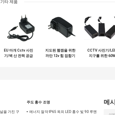
기타 제품
EU 마개 Cctv 사진
지도된 웹캠을 위한
CCTV 사진기/LE
기/벽 산 전력 공급
까만 12v 힘 접합기
지구를 위한 60
90~220v 입력을 위
는 Pinter의
5A 12v 힘 접합기
한 보편적인 Ac 직
100mvp 잔물결 소
아BS PC 물자
류 전원 접합기
음을 벗깁니다
메
주도 홍수 조명
널을 가진 구
에너지 절약 IP65 옥외 LED 홍수 빛 90 루멘