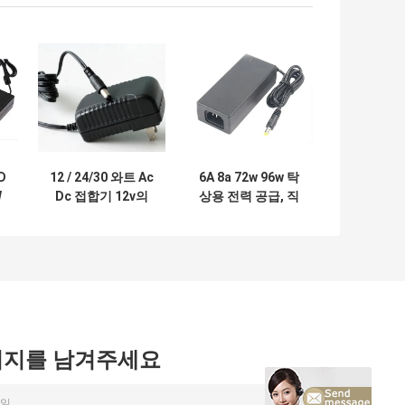
D
12 / 24/30 와트 Ac
6A 8a 72w 96w 탁
W
Dc 접합기 12v의
상용 전력 공급, 직
,
Lcd 감시자를 위한
류 전원 접합기 VI
벽 산 전력 공급
효율성에 Ac
시지를 남겨주세요