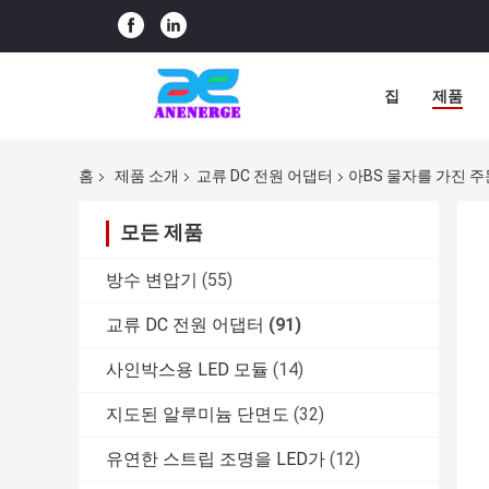
집
제품
홈
제품 소개
교류 DC 전원 어댑터
아BS 물자를 가진 주
모든 제품
방수 변압기
(55)
교류 DC 전원 어댑터
(91)
사인박스용 LED 모듈
(14)
지도된 알루미늄 단면도
(32)
유연한 스트립 조명을 LED가
(12)