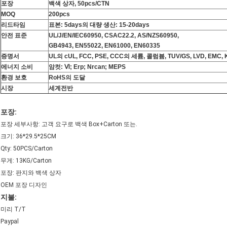
포장
백색 상자, 50pcs/CTN
MOQ
200pcs
리드타임
표본: 5days의 대량 생산: 15-20days
안전 표준
UL/J/EN/IEC60950, CSAC22.2, AS/NZS60950,
GB4943, EN55022, EN61000, EN60335
증명서
UL의 cUL, FCC, PSE, CCC의 세륨, 콜럼븀, TUV/GS, LVD, EMC,
에너지 소비
암컷: Ⅵ; Erp; Nrcan; MEPS
환경 보호
RoHS의 도달
시장
세계전반
포장:
포장 세부사항: 고객 요구로 백색 Box+Carton 또는.
크기: 36*29.5*25CM
Qty: 50PCS/Carton
무게: 13KG/Carton
포장: 판지와 백색 상자
OEM 포장 디자인
지불:
미리 T/T
Paypal