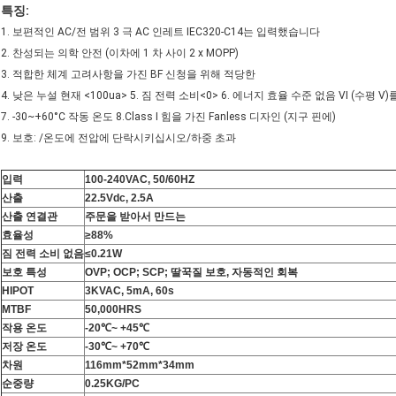
특징:
1. 보편적인 AC/전 범위 3 극 AC 인레트 IEC320-C14는 입력했습니다
2. 찬성되는 의학 안전 (이차에 1 차 사이 2 x MOPP)
3. 적합한 체계 고려사항을 가진 BF 신청을 위해 적당한
4. 낮은 누설 현재 <100ua> 5. 짐 전력 소비<0> 6. 에너지 효율 수준 없음 VI (수평 
7. -30~+60°C 작동 온도 8.Class I 힘을 가진 Fanless 디자인 (지구 핀에)
9. 보호: /온도에 전압에 단락시키십시오/하중 초과
입력
100-240VAC, 50/60HZ
산출
22.5Vdc, 2.5A
산출 연결관
주문을 받아서 만드는
효율성
≥88%
짐 전력 소비 없음
≤0.21W
보호 특성
OVP; OCP; SCP; 딸꾹질 보호, 자동적인 회복
HIPOT
3KVAC, 5mA, 60s
MTBF
50,000HRS
작용 온도
-20℃~ +45℃
저장 온도
-30℃~ +70℃
차원
116mm*52mm*34mm
순중량
0.25KG/PC