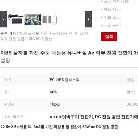
포장 세부 사항:
배달 시간:
지불 조건:
공급 능력:
큰 이미지 :
아BS 물자를 가진 주문 탁상용 유니버설 Ac
접촉
직류 전원 접합기 3KVAC 3 폴란드
아BS 물자를 가진 주문 탁상용 유니버설 Ac 직류 전원 접합기 3K
설명
자료:
PC 아BS 플라스틱
산출:
힘:
60W
항목:
MOQ:
10pcs
DC 연
ac dc 엇바꾸기 접합기
DC 전원 공급 접합기에 
하이 라이트:
,
22.5v 2.5a 세륨 UL SAA를 가진 탁상용 힘 접합기 60W ac DC 전원 공급