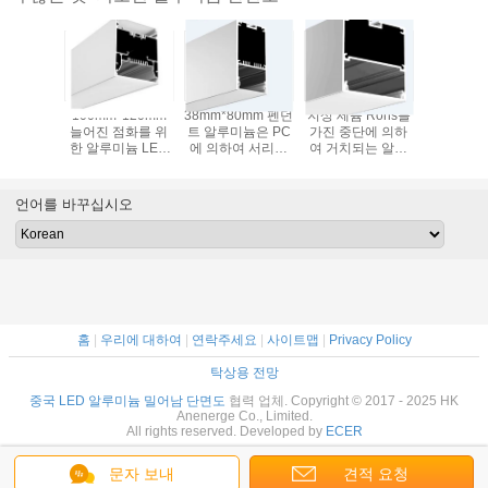
5mm 지도
100mm*120mm
38mm*80mm 펜던
지상 세륨 Rohs를
지도된 지
 위한 간
늘어진 점화를 위
트 알루미늄은 PC
가진 중단에 의하
한 1.2m 
가벼운 선
한 알루미늄 LED
에 의하여 서리로
여 거치되는 알루
알루미늄
 LED 단
단면도 밀어남
덥은 덮개,
미늄 LED 단면도
저장을 위
늄 LED
ALP3880 alu 밀어
합금 6063 Alu 밀
처리된 60
면도
남을 가진 수로를
어남 단면도
한 단
언어를 바꾸십시오
지도했습니다
홈
|
우리에 대하여
|
연락주세요
|
사이트맵
|
Privacy Policy
탁상용 전망
중국 LED 알루미늄 밀어남 단면도
협력 업체. Copyright © 2017 - 2025 HK
Anenerge Co., Limited.
All rights reserved. Developed by
ECER
문자 보내
견적 요청