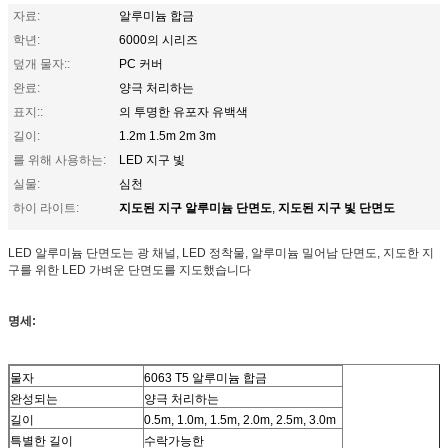
자료:
알루미늄 합금
학년:
6000의 시리즈
덮개 물자::
PC 커버
완료:
양극 처리하는
표지::
의 투명한 유포자 유백색
길이:
1.2m 1.5m 2m 3m
를 위해 사용하는:
LED 지구 빛
실물:
심천
지도된 지구 알루미늄 단면도
지도된 지구 빛 단면도
하이 라이트:
,
LED 알루미늄 단면도는 광 채널, LED 정착물, 알루미늄 밀어남 단면도, 지도한 지
구를 위한 LED 가벼운 단면도를 지도했습니다
명세:
물자
6063 T5 알루미늄 합금
완성되는
양극 처리하는
길이
0.5m, 1.0m, 1.5m, 2.0m, 2.5m, 3.0m
특별한 길이
수락가능한