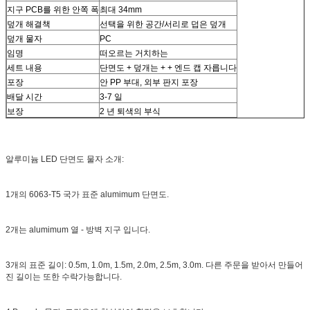
지구 PCB를 위한 안쪽 폭
최대 34mm
덮개 해결책
선택을 위한 공간/서리로 덥은 덮개
덮개 물자
PC
임명
떠오르는 거치하는
세트 내용
단면도 + 덮개는 + + 엔드 캡 자릅니다
포장
안 PP 부대, 외부 판지 포장
배달 시간
3-7 일
보장
2 년 퇴색의 부식
알루미늄 LED 단면도 물자 소개:
1개의 6063-T5 국가 표준 alumimum 단면도.
2개는 alumimum 열 - 방벽 지구 입니다.
3개의 표준 길이: 0.5m, 1.0m, 1.5m, 2.0m, 2.5m, 3.0m. 다른 주문을 받아서 만들어
진 길이는 또한 수락가능합니다.