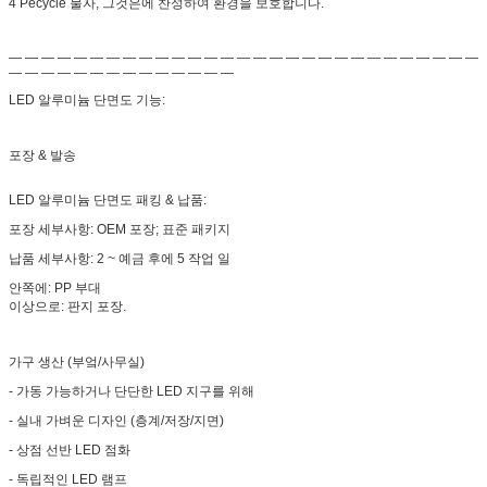
4 Pecycle 물자, 그것은에 찬성하여 환경을 보호합니다.
— — — — — — — — — — — — — — — — — — — — — — — — — — — — —
— — — — — — — — — — — — — —
LED 알루미늄 단면도 기능:
포장 & 발송
LED 알루미늄 단면도 패킹 & 납품:
포장 세부사항: OEM 포장; 표준 패키지
납품 세부사항: 2 ~ 예금 후에 5 작업 일
안쪽에: PP 부대
이상으로: 판지 포장.
가구 생산 (부엌/사무실)
- 가동 가능하거나 단단한 LED 지구를 위해
- 실내 가벼운 디자인 (층계/저장/지면)
- 상점 선반 LED 점화
- 독립적인 LED 램프