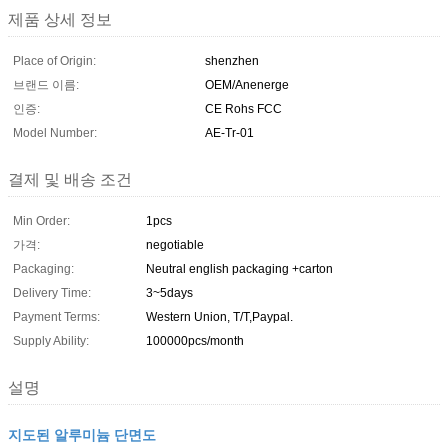
제품 상세 정보
Place of Origin:
shenzhen
브랜드 이름:
OEM/Anenerge
인증:
CE Rohs FCC
Model Number:
AE-Tr-01
결제 및 배송 조건
Min Order:
1pcs
가격:
negotiable
Packaging:
Neutral english packaging +carton
Delivery Time:
3~5days
Payment Terms:
Western Union, T/T,Paypal.
Supply Ability:
100000pcs/month
설명
지도된 알루미늄 단면도